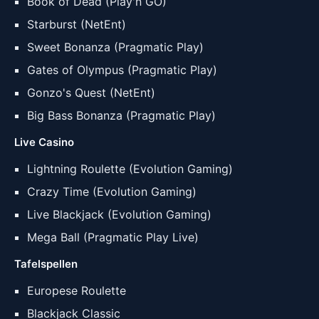
Book of Dead (Play'n GO)
Starburst (NetEnt)
Sweet Bonanza (Pragmatic Play)
Gates of Olympus (Pragmatic Play)
Gonzo's Quest (NetEnt)
Big Bass Bonanza (Pragmatic Play)
Live Casino
Lightning Roulette (Evolution Gaming)
Crazy Time (Evolution Gaming)
Live Blackjack (Evolution Gaming)
Mega Ball (Pragmatic Play Live)
Tafelspellen
Europese Roulette
Blackjack Classic