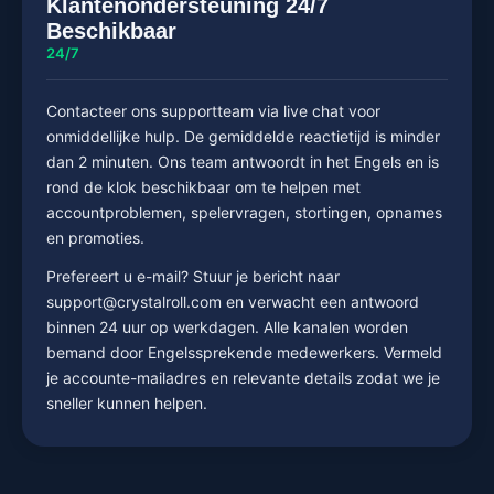
Klantenondersteuning 24/7
Beschikbaar
24/7
Contacteer ons supportteam via live chat voor
onmiddellijke hulp. De gemiddelde reactietijd is minder
dan 2 minuten. Ons team antwoordt in het Engels en is
rond de klok beschikbaar om te helpen met
accountproblemen, spelervragen, stortingen, opnames
en promoties.
Prefereert u e-mail? Stuur je bericht naar
support@crystalroll.com
en verwacht een antwoord
binnen 24 uur op werkdagen. Alle kanalen worden
bemand door Engelssprekende medewerkers. Vermeld
je accounte-mailadres en relevante details zodat we je
sneller kunnen helpen.