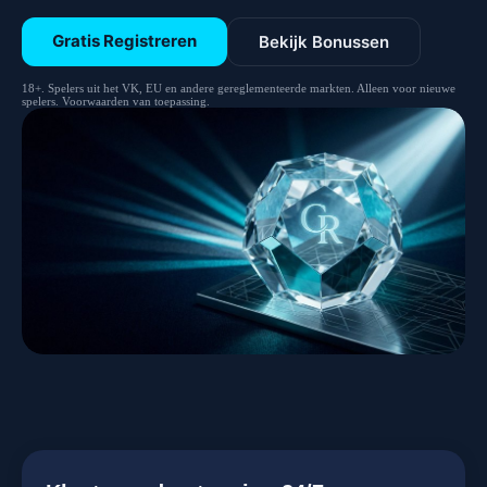
Gratis Registreren
Bekijk Bonussen
18+. Spelers uit het VK, EU en andere gereglementeerde markten. Alleen voor nieuwe
spelers. Voorwaarden van toepassing.