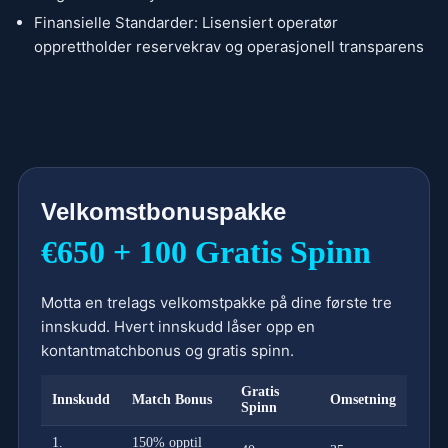
Finansielle Standarder: Lisensiert operatør
opprettholder reservekrav og operasjonell transparens
Velkomstbonuspakke
€650 + 100 Gratis Spinn
Motta en trelags velkomstpakke på dine første tre
innskudd. Hvert innskudd låser opp en
kontantmatchbonus og gratis spinn.
Gratis
Innskudd
Match Bonus
Omsetning
Spinn
1.
150% opptil