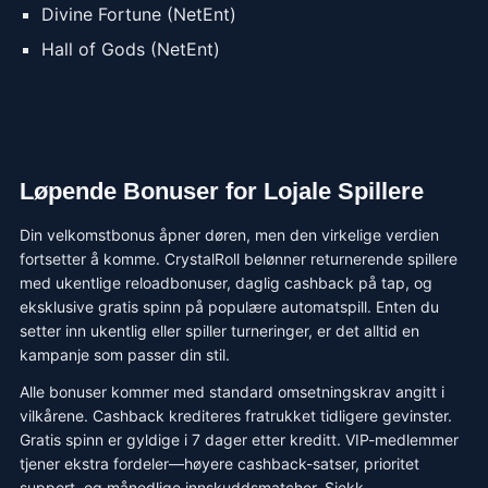
Divine Fortune (NetEnt)
Hall of Gods (NetEnt)
Løpende Bonuser for Lojale Spillere
Din velkomstbonus åpner døren, men den virkelige verdien
fortsetter å komme. CrystalRoll belønner returnerende spillere
med ukentlige reloadbonuser, daglig cashback på tap, og
eksklusive gratis spinn på populære automatspill. Enten du
setter inn ukentlig eller spiller turneringer, er det alltid en
kampanje som passer din stil.
Alle bonuser kommer med standard omsetningskrav angitt i
vilkårene. Cashback krediteres fratrukket tidligere gevinster.
Gratis spinn er gyldige i 7 dager etter kreditt. VIP-medlemmer
tjener ekstra fordeler—høyere cashback-satser, prioritet
support, og månedlige innskuddsmatcher. Sjekk