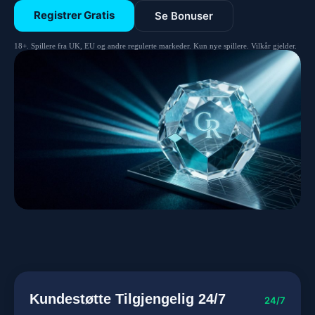
Registrer Gratis
Se Bonuser
18+. Spillere fra UK, EU og andre regulerte markeder. Kun nye spillere. Vilkår gjelder.
Kundestøtte Tilgjengelig 24/7
24/7