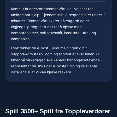
Kontakt kundestøtteteamet vårt via live chat for
umiddelbar hjelp. Gjennomsnittlig responstid er under 2
minutter. Teamet vårt svarer på engelsk og er
tilgjengelig døgnet rundt for å hjelpe med
kontoproblemer, spillspørsmål, innskudd, uttak og
kampanjer.
Foretrekker du e-post. Send meldingen din til
support@crystalroll.com
og forvent et svar innen 24
timer på virkedager. Alle kanaler har engelsktalende
representanter. Inkluder e-posten din og relevante
detaljer slik at vi kan hjelpe raskere.
Spill 3500+ Spill fra Toppleverdører