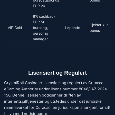
bursdagsbonus
bonus
EUR 20
8% cashback,
EUR 50
Gjelder kun
VIP Gold
bursdag,
Løpende
bonus
personlig
manager
Lisensiert og Regulert
CrystalRoll Casino er lisensiert og regulert av Curacao
eGaming Authority under lisens nummer 8048/JAZ-2024-
156. Denne lisensen godkjenner driften av
internettspilltjenester og utstedes under det juridiske
rammeverket for Curacao, en jurisdiksjon anerkjent for sitt
tilsyn med nettsjeggere.