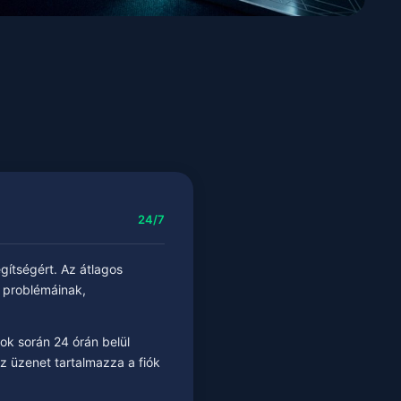
24/7
gítségért. Az átlagos
k problémáinak,
k során 24 órán belül
z üzenet tartalmazza a fiók