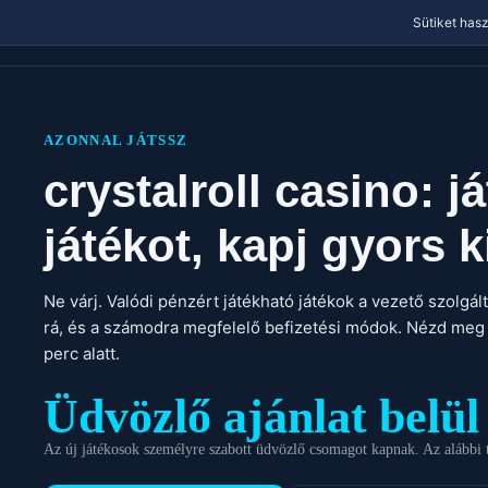
Sütiket has
crystalroll casino
Játék
AZONNAL JÁTSSZ
crystalroll casino: j
játékot, kapj gyors k
Ne várj. Valódi pénzért játékható játékok a vezető szolgá
rá, és a számodra megfelelő befizetési módok. Nézd meg 
perc alatt.
Üdvözlő ajánlat belül
Az új játékosok személyre szabott üdvözlő csomagot kapnak. Az alábbi t