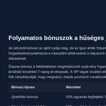
Folyamatos bónuszok a hűséges 
Az üdvözlő bónusz az ajtót nyitja meg, de az igazi érték folya
forgatásokkal jutalmazza a visszatérő játékosokat a népszerű 
stílusodnak.
Összes bónusz a feltételekben meghatározott szabvány fogadá
jóváírást követően 7 napig érvényesek. A VIP tagok további 
fiók irányítópultját, hogy megnézd, melyik promóció vonatkoz
Bónusz típusa
Részletei
Újratöltés bónusz
50% egyezés legfeljebb 