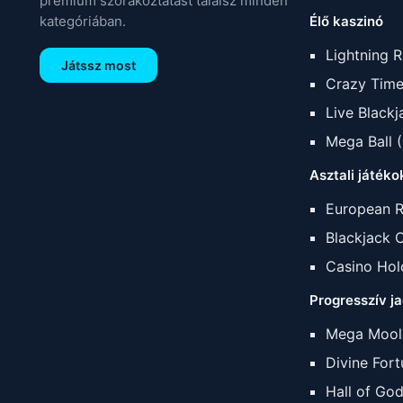
prémium szórakoztatást találsz minden
kategóriában.
Élő kaszinó
Lightning R
Játssz most
Crazy Time
Live Black
Mega Ball (
Asztali játéko
European R
Blackjack C
Casino Hol
Progresszív j
Mega Mool
Divine Fort
Hall of God