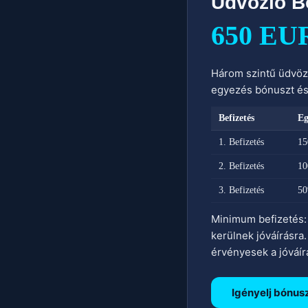
Üdvözlő 
650 EUR
Három szintű üdvöz
egyezés bónuszt és 
Befizetés
Eg
1. Befizetés
15
2. Befizetés
10
3. Befizetés
50
Minimum befizetés:
kerülnek jóváírásra.
érvényesek a jóváír
Igényelj bónus