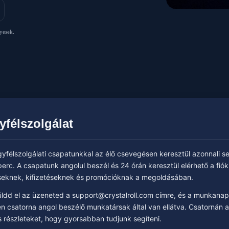
yesek.
yfélszolgálat
gyfélszolgálati csapatunkkal az élő csevegésen keresztül azonnali se
erc. A csapatunk angolul beszél és 24 órán keresztül elérhető a fió
seknek, kifizetéseknek és promócióknak a megoldásában.
üldd el az üzeneted a
support@crystalroll.com
címre, és a munkanapo
n csatorna angol beszélő munkatársak által van ellátva. Csatornán a
s részleteket, hogy gyorsabban tudjunk segíteni.