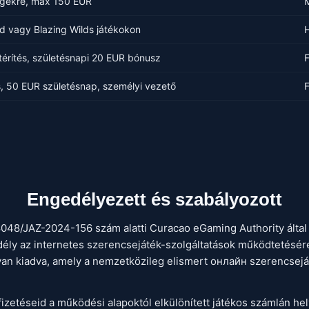
égekre, max 150 EUR
ld vagy Blazing Wilds játékokon
érítés, születésnapi 20 EUR bónusz
, 50 EUR születésnap, személyi vezető
Engedélyezett és szabályozott
 8048/JAZ-2024-156 szám alatti Curacao eGaming Authority álta
ély az internetes szerencsejáték-szolgáltatások működtetésére 
van kiadva, amely a nemzetközileg elismert онлайн szerencsejá
efizetéseid a működési alapoktól elkülönített játékos számlán h