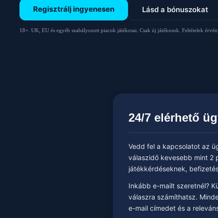
Regisztrálj ingyenesen
Lásd a bónuszokat
18+. UK, EU és egyéb szabályozott piacok játékosai. Csak új játékosok. Feltételek érvén
24/7 elérhető üg
Vedd fel a kapcsolatot az ü
válaszidő kevesebb mint 2 p
játékkérdéseknek, befizeté
Inkább e-mailt szeretnél? K
válaszra számíthatsz. Minde
e-mail címedet és a releván